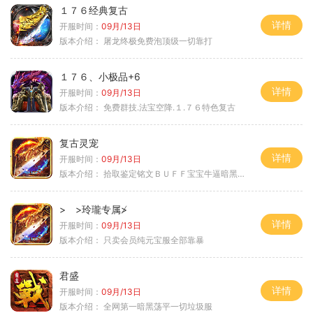
１７６经典复古
详情
开服时间：
09月/13日
版本介绍：
屠龙终极免费泡顶级一切靠打
１７６、小极品+6
详情
开服时间：
09月/13日
版本介绍：
免费群技.法宝空降.１.７６特色复古
复古灵宠
详情
开服时间：
09月/13日
版本介绍：
拾取鉴定铭文ＢＵＦＦ宝宝牛逼暗黑属性
> >玲瓏专属≯
详情
开服时间：
09月/13日
版本介绍：
只卖会员纯元宝服全部靠暴
君盛
详情
开服时间：
09月/13日
版本介绍：
全网第一暗黑荡平一切垃圾服