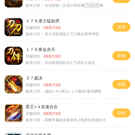
版本介绍：
自动捡物＋合成小怪狂爆⑦⑧⑨爆率+９
１７６道士猛如虎
详情
开服时间：
09月/13日
版本介绍：
道士召群虎战士刀刀毒法师带神宠
１７６黄金赤月
详情
开服时间：
09月/13日
版本介绍：
自动捡物很好玩人气高长久稳定
３７裁决
详情
开服时间：
09月/13日
版本介绍：
(极品+８)(幸运+１５触发)暴伤腰靴
星王+４攻速合击
详情
开服时间：
09月/13日
版本介绍：
新舞帝鏖战全新版本上线原始道盾合击