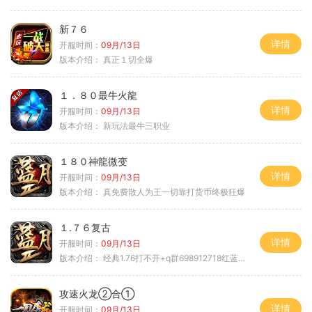
新７６
详情
开服时间：
09月/13日
版本介绍：
真正１切全爆
１．８０最牛火龍
详情
开服时间：
09月/13日
版本介绍：
新玩法最牛三职业
１８０神龍微变
详情
开服时间：
09月/13日
版本介绍：
真免费散人为王一切靠打货币终极狂爆
１.７６复古
详情
开服时间：
09月/13日
版本介绍：
经典1.76打不开+q群698912718红蓝毒符免费
攻速火龙②合①
详情
开服时间：
09月/13日