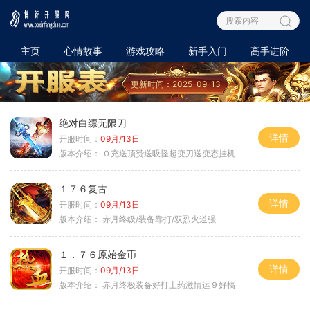
主页
心情故事
游戏攻略
新手入门
高手进阶
更新时间：2025-09-13
绝对白缥无限刀
详情
开服时间：
09月/13日
版本介绍：
０充送顶赞送吸怪超变刀送变态挂机
１７６复古
详情
开服时间：
09月/13日
版本介绍：
赤月终级/装备靠打/双烈火道强
１．７６原始金币
详情
开服时间：
09月/13日
版本介绍：
赤月终极装备好打土药激情运９好搞