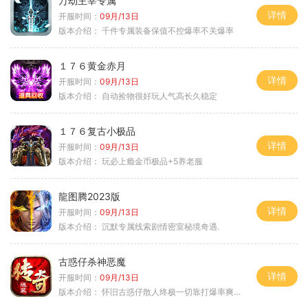
万劫主宰专属
详情
开服时间：
09月/13日
版本介绍：
千件专属装备保值不控爆率不关爆率
１７６黄金赤月
详情
开服时间：
09月/13日
版本介绍：
自动捡物很好玩人气高长久稳定
１７６复古小极品
详情
开服时间：
09月/13日
版本介绍：
玩必上瘾金币极品+5养老服
龍图腾2023版
详情
开服时间：
09月/13日
版本介绍：
沉默专属线索剧情密室秘境奇遇.
古惑仔杀神恶魔
详情
开服时间：
09月/13日
版本介绍：
怀旧古惑仔散人终极一切靠打爆率爽翻天