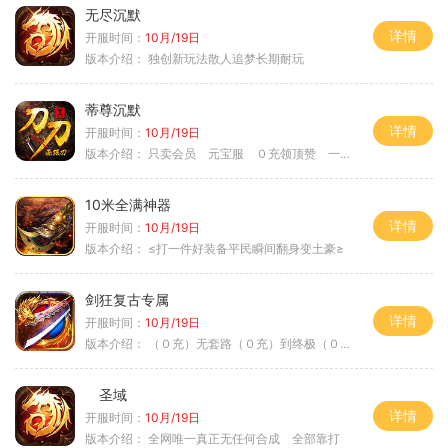
无尽沉默
详情
开服时间：
10月/19日
版本介绍：
独创新玩法散人追梦长期耐玩
蒂尊沉默
详情
开服时间：
10月/19日
版本介绍：
只卖会员 元宝服 ０充领顶赞 一切靠打
10米全满神器
详情
开服时间：
10月/19日
版本介绍：
≤打一件好装备平民瞬间翻身变土豪≥
剑狂复古专属
详情
开服时间：
10月/19日
版本介绍：
（０充）无套路（０充）到终极（０充）爽
圣域
详情
开服时间：
10月/19日
版本介绍：
全网唯一真正无任何合成 全部靠打