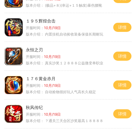
版本介绍：
(极品+８)(幸运+１５触发)暴伤腰靴
１９５辉煌合击
详情
开服时间：
10月/19日
版本介绍：
内置挂机自动捡收装备保值长期耐玩
永恒之刃
详情
开服时间：
10月/19日
版本介绍：
真实沙奖１２８８８公益微变单职业
１７６黄金赤月
详情
开服时间：
10月/19日
版本介绍：
自动捡物很好玩人气高长久稳定
秋风传纪
详情
开服时间：
10月/19日
版本介绍：
？通关三天合区沙奖最高１８８８８