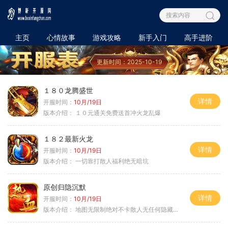
主页
心情故事
游戏攻略
新手入门
高手进阶
更新时间：2025-10-19
１８０龙腾盛世
详情
开服时间：
10月/19日
版本介绍：
１０元通关免费送首冲火龙乱爆
１８２最新火龙
详情
开服时间：
10月/19日
版本介绍：
一切靠打散人福利绝无暗坑
原创归隐沉默
详情
开服时间：
10月/19日
版本介绍：
地图无限制绝对不卡散人无任何隐藏消费