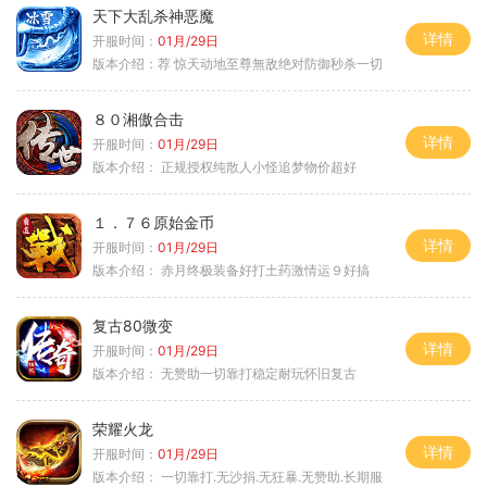
天下大乱杀神恶魔
详情
开服时间：
01月/29日
版本介绍：
荐 惊天动地至尊無敌绝对防御秒杀一切
８０湘傲合击
详情
开服时间：
01月/29日
版本介绍：
正规授权纯散人小怪追梦物价超好
１．７６原始金币
详情
开服时间：
01月/29日
版本介绍：
赤月终极装备好打土药激情运９好搞
复古80微变
详情
开服时间：
01月/29日
版本介绍：
无赞助一切靠打稳定耐玩怀旧复古
荣耀火龙
详情
开服时间：
01月/29日
版本介绍：
一切靠打.无沙捐.无狂暴.无赞助.长期服