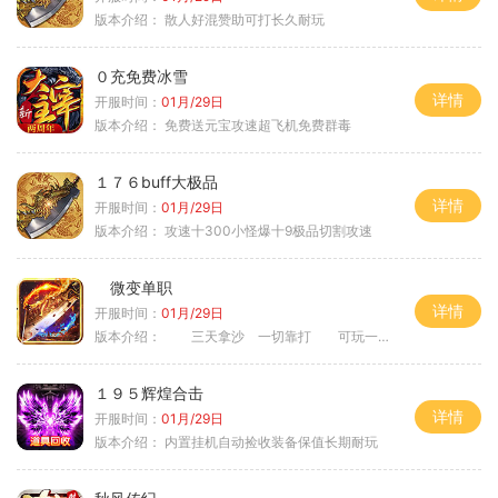
版本介绍：
散人好混赞助可打长久耐玩
０充免费冰雪
详情
开服时间：
01月/29日
版本介绍：
免费送元宝攻速超飞机免费群毒
１７６buff大极品
详情
开服时间：
01月/29日
版本介绍：
攻速十300小怪爆十9极品切割攻速
微变单职
详情
开服时间：
01月/29日
版本介绍：
三天拿沙 一切靠打 可玩一年
１９５辉煌合击
详情
开服时间：
01月/29日
版本介绍：
内置挂机自动捡收装备保值长期耐玩