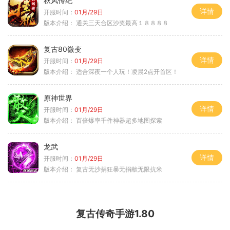
秋风传纪
详情
开服时间：
01月/29日
版本介绍：
通关三天合区沙奖最高１８８８８
复古80微变
详情
开服时间：
01月/29日
版本介绍：
适合深夜一个人玩！凌晨2点开首区！
原神世界
详情
开服时间：
01月/29日
版本介绍：
百倍爆率千件神器超多地图探索
龙武
详情
开服时间：
01月/29日
版本介绍：
复古无沙捐狂暴无捐献无限抗米
复古传奇手游1.80