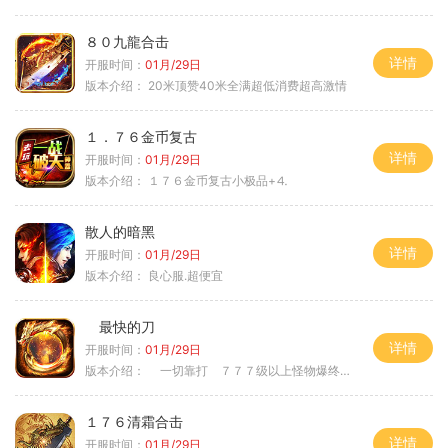
８０九龍合击
详情
开服时间：
01月/29日
版本介绍：
20米顶赞40米全满超低消费超高激情
１．７６金币复古
详情
开服时间：
01月/29日
版本介绍：
１７６金币复古小极品+⒋
散人的暗黑
详情
开服时间：
01月/29日
版本介绍：
良心服.超便宜
最快的刀
详情
开服时间：
01月/29日
版本介绍：
一切靠打 ７７７级以上怪物爆终极
１７６清霜合击
详情
开服时间：
01月/29日