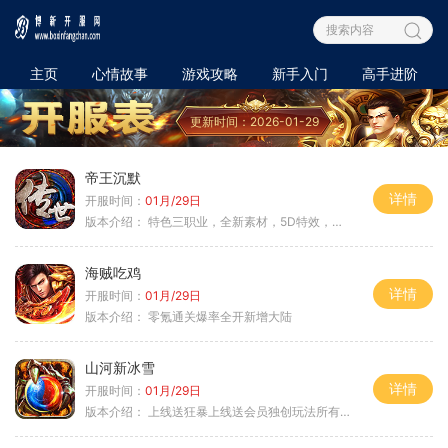
主页
心情故事
游戏攻略
新手入门
高手进阶
更新时间：2026-01-29
帝王沉默
详情
开服时间：
01月/29日
版本介绍：
特色三职业，全新素材，5D特效，不卡图
海贼吃鸡
详情
开服时间：
01月/29日
版本介绍：
零氪通关爆率全开新增大陆
山河新冰雪
详情
开服时间：
01月/29日
版本介绍：
上线送狂暴上线送会员独创玩法所有装备靠