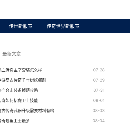
传世新服表
传奇世界新服表
最新文章
热血传奇主宰套装怎么样
07-28
手游复古传奇千年树妖哪刷
07-29
热血合击装备掉落攻略
07-31
传奇如何招虎卫士技能
08-01
复古传奇武器升级需要材料有啥
08-03
传奇哪里卫士最多
08-04