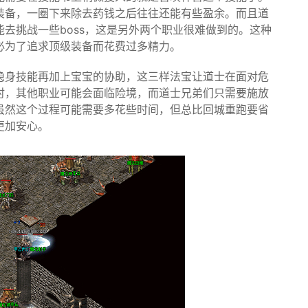
装备，一圈下来除去药钱之后往往还能有些盈余。而且道
去挑战一些boss，这是另外两个职业很难做到的。这种
必为了追求顶级装备而花费过多精力。
隐身技能再加上宝宝的协助，这三样法宝让道士在面对危
时，其他职业可能会面临险境，而道士兄弟们只需要施放
虽然这个过程可能需要多花些时间，但总比回城重跑要省
更加安心。