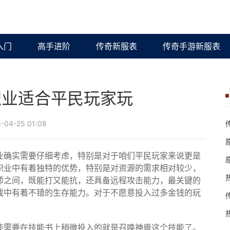
入门
高手进阶
传奇新服表
传奇手游新服表
职业适合平民玩家玩
04-25 01:08
业确实需要仔细考虑，特别是对于咱们平民玩家来说更是
职业中有着独特的优势，特别是对资源的需求相对较少，
师之间，既能打又能抗，还具备远程攻击能力，最关键的
戏中有着不错的生存能力。对于不愿意投入过多金钱的玩
能需要在技能书上稍微投入的就是召唤神兽这个技能了。