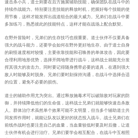
速击杀小兵，道士则要在后方施展辅助技能，确保团队在战斗中的
持续作战能力。特别要注意技能的释放时机，把握好每个技能的使
用节奏，这样才能发挥出战道组合的最大威力。兄弟们在战斗中要
多加练习，熟悉彼此的技能特点，这样才能在战场上配合默契。
在野外冒险时，兄弟们的生存技巧也很重要。道士伙伴不仅要具备
强大的战斗能力，还要学会如何在野外更好地生存。由于道士自身
的刷怪速度相对较慢，主要依靠技能和召唤兽的单体攻击，因此要
合理利用地形优势，选择开阔地带进行战斗，这样战士就能充分发
挥其强大的攻击力。同时要记得随身携带必要的道具，在遇到强大
敌人时能够及时脱身。兄弟们要时刻保持沟通，在战斗中选择合适
的位置，避免不必要的损伤。
道士的辅助作用尤为突出。通过释放施毒术可以破除敌对玩家的防
御，并持续降低他们的生命值，这样战士兄弟们就能够快速击杀敌
人。群体治疗术虽然单个效果可能不太明显，但当多个辅助道士共
同发挥作用时，就能让队友以更好的状态投入战斗。战士兄弟们在
前线作战时也要注意自己的血量，当血量较低时要及时后撤，让道
士伙伴有机会进行治疗。兄弟们要学会相互配合，在战斗中互相照