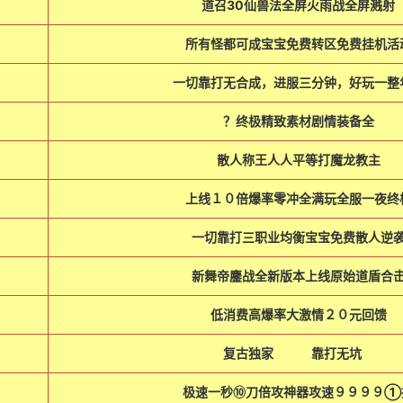
道召30仙兽法全屏火雨战全屏溅射
所有怪都可成宝宝免费转区免费挂机活
一切靠打无合成，进服三分钟，好玩一整
？终极精致素材剧情装备全
散人称王人人平等打魔龙教主
上线１０倍爆率零冲全满玩全服一夜终
一切靠打三职业均衡宝宝免费散人逆
新舞帝鏖战全新版本上线原始道盾合
低消费高爆率大激情２０元回馈
复古独家 靠打无坑
极速一秒⑩刀倍攻神器攻速９９９９①