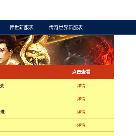
传世新服表
传奇世界新服表
点击查看
微变
详情
详情
友进
详情
极
详情