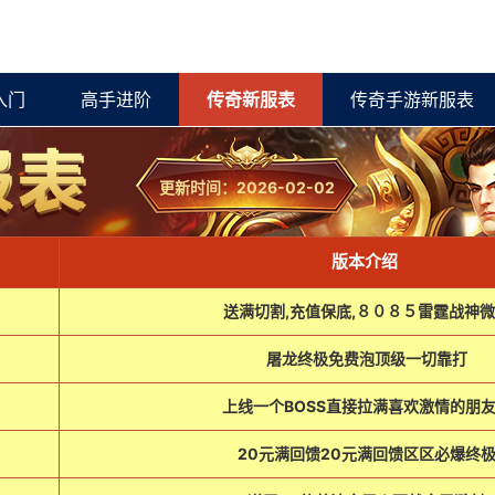
入门
高手进阶
传奇新服表
传奇手游新服表
更新时间：2026-02-02
版本介绍
送满切割,充值保底,８０８５雷霆战神
屠龙终极免费泡顶级一切靠打
上线一个BOSS直接拉满喜欢激情的朋
20元满回馈20元满回馈区区必爆终