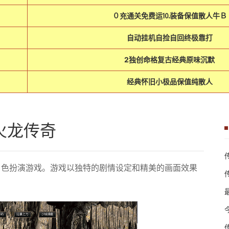
０充通关免费运⒑装备保值散人牛Ｂ
自动挂机自捡自回终极靠打
2独创命格复古经典原味沉默
经典怀旧小极品保值纯散人
5火龙传奇
角色扮演游戏。游戏以独特的剧情设定和精美的画面效果