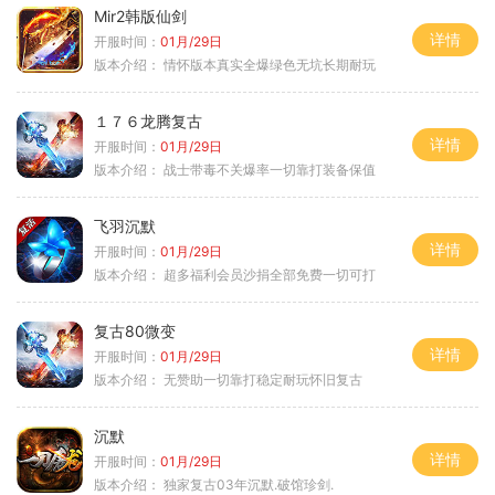
Mir2韩版仙剑
详情
开服时间：
01月/29日
版本介绍：
情怀版本真实全爆绿色无坑长期耐玩
１７６龙腾复古
详情
开服时间：
01月/29日
版本介绍：
战士带毒不关爆率一切靠打装备保值
飞羽沉默
详情
开服时间：
01月/29日
版本介绍：
超多福利会员沙捐全部免费一切可打
复古80微变
详情
开服时间：
01月/29日
版本介绍：
无赞助一切靠打稳定耐玩怀旧复古
沉默
详情
开服时间：
01月/29日
版本介绍：
独家复古03年沉默.破馆珍剑.