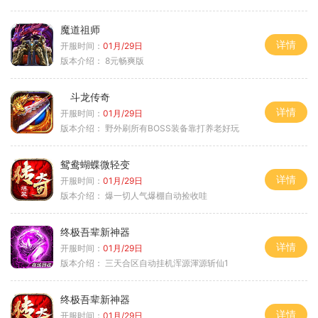
魔道祖师
详情
开服时间：
01月/29日
版本介绍：
8元畅爽版
斗龙传奇
详情
开服时间：
01月/29日
版本介绍：
野外刷所有BOSS装备靠打养老好玩
鸳鸯蝴蝶微轻变
详情
开服时间：
01月/29日
版本介绍：
爆一切人气爆棚自动捡收哇
终极吾辈新神器
详情
开服时间：
01月/29日
版本介绍：
三天合区自动挂机浑源渾源斩仙1
终极吾辈新神器
详情
开服时间：
01月/29日