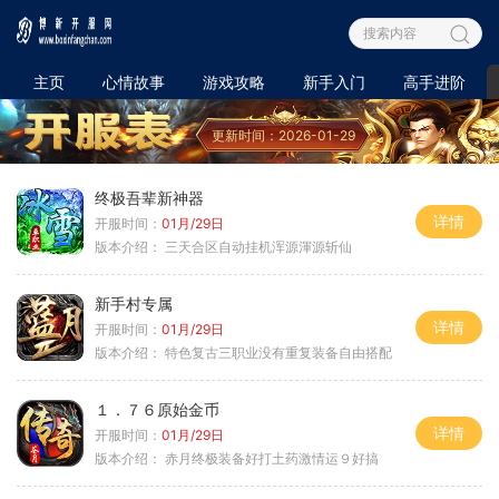
主页
心情故事
游戏攻略
新手入门
高手进阶
更新时间：2026-01-29
终极吾辈新神器
详情
开服时间：
01月/29日
版本介绍：
三天合区自动挂机浑源渾源斩仙
新手村专属
详情
开服时间：
01月/29日
版本介绍：
特色复古三职业没有重复装备自由搭配
１．７６原始金币
详情
开服时间：
01月/29日
版本介绍：
赤月终极装备好打土药激情运９好搞