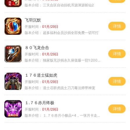
版本介绍：
三天合区自动挂机浑源渾源斩仙2
飞羽沉默
详情
开服时间：
01月/29日
版本介绍：
超多福利会员沙捐全部免费一切可打
８０飞龙合击
详情
开服时间：
01月/29日
版本介绍：
独家版无沙捐永久保值爆一切1:2000回2
１７６道士猛如虎
详情
开服时间：
01月/29日
版本介绍：
道士召群虎战士刀刀毒法师带神宠
１.７６赤月终极
详情
开服时间：
01月/29日
版本介绍：
１.７６赤月小极品+4，一张月卡走天涯b