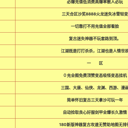
必爆充值低消费高爆率散人必玩
三天合区沙奖8888火龙迷失冰雪轻变
一切靠打不用充值全部看脸
复古迷失神器不玩套路到顶。
江湖既是打打杀杀，江湖也是人情世
一 区
０充全图免费顶赞变态吸怪变态挂机
三国、大唐、仙侠、龙渊、西游、漫
简单怀旧复古三天拿沙可玩一年
自动捡取良心好服剑甲全爆长久激情
180新版神器复古攻速无赞助地图无排