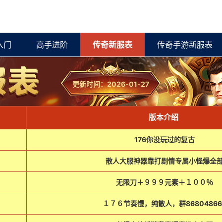
入门
高手进阶
传奇新服表
传奇手游新服表
更新时间：2026-01-27
版本介绍
176你没玩过的复古
散人大服神器靠打剧情专属小怪爆全
无限刀＋９９９元素＋１００％
１７６节奏慢，纯散人，群86804866